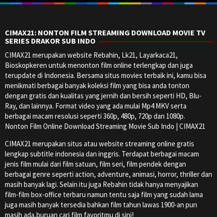
CIMAX21: NONTON FILM STREAMING DOWNLOAD MOVIE TV
SERIES DRAKOR SUB INDO
CIMAX21 merupakan website Rebahin, Lk21, Layarkaca21,
Bioskopkeren untuk menonton film online terlengkap dan juga
terupdate di Indonesia. Bersama situs movies terbaik ini, kamu bisa
menikmati berbagai banyak koleksi film yang bisa anda tonton
dengan gratis dan kualitas yang jernih dan bersih seperti HD, Blu-
Ray, dan lainnya. Format video yang ada mulai Mp4 MKV serta
berbagai macam resolusi seperti 360p, 480p, 720p dan 1080p.
Nonton Film Online Download Streaming Movie Sub Indo | CIMAX21
CIMAX21 merupakan situs atau website streaming online gratis
lengkap subtitle indonesia dan inggris. Terdapat berbagai macam
jenis film mulai dari film satuan, film seri, film pendek dengan
berbagai genre seperti action, adventure, animasi, horror, thriller dan
masih banyak lagi. Selain itu juga Rebahin tidak hanya menyajikan
film-film box-office terbaru namun tentu saja film yang sudah lama
juga masih banyak tersedia bahkan film tahun lawas 1900-an pun
masih ada,buruan cari film favoritmu di sini!