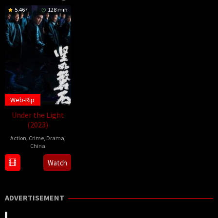
5.467
128 min
Web-Rip
Under the Light
(2023)
Action
,
Crime
,
Drama
,
China
28
Zhang
Watch
Sep
Yimou
2023
ADVERTISEMENT