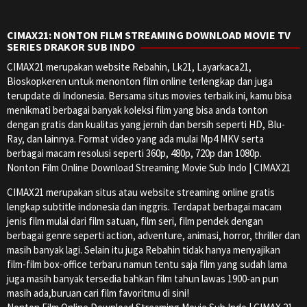
CIMAX21: NONTON FILM STREAMING DOWNLOAD MOVIE TV
SERIES DRAKOR SUB INDO
CIMAX21 merupakan website Rebahin, Lk21, Layarkaca21,
Bioskopkeren untuk menonton film online terlengkap dan juga
terupdate di Indonesia. Bersama situs movies terbaik ini, kamu bisa
menikmati berbagai banyak koleksi film yang bisa anda tonton
dengan gratis dan kualitas yang jernih dan bersih seperti HD, Blu-
Ray, dan lainnya. Format video yang ada mulai Mp4 MKV serta
berbagai macam resolusi seperti 360p, 480p, 720p dan 1080p.
Nonton Film Online Download Streaming Movie Sub Indo | CIMAX21
CIMAX21 merupakan situs atau website streaming online gratis
lengkap subtitle indonesia dan inggris. Terdapat berbagai macam
jenis film mulai dari film satuan, film seri, film pendek dengan
berbagai genre seperti action, adventure, animasi, horror, thriller dan
masih banyak lagi. Selain itu juga Rebahin tidak hanya menyajikan
film-film box-office terbaru namun tentu saja film yang sudah lama
juga masih banyak tersedia bahkan film tahun lawas 1900-an pun
masih ada,buruan cari film favoritmu di sini!