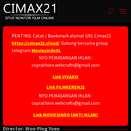
Skip
to
content
PENTING. Catat / Bookmark alamat URL Cimax21
https://cimax21.cloud/
. Gabung bersama group
telegram
Moviesindo01
.
NFO PEMASANGAN IKLAN :
coprathion.webcrafts@gmail.com
Link VIVAXXI
Link FILMKEREN21
NFO PEMASANGAN IKLAN :
coprathion.webcrafts@gmail.com
Link MOVIESINDO (ANTI IKLAN)
Director:
Woo-Ping Yuen