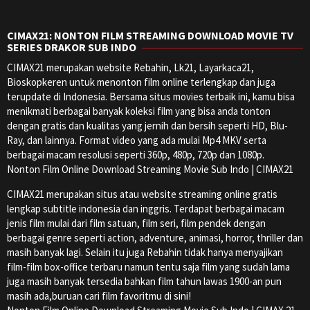
CIMAX21: NONTON FILM STREAMING DOWNLOAD MOVIE TV
SERIES DRAKOR SUB INDO
CIMAX21 merupakan website Rebahin, Lk21, Layarkaca21,
Bioskopkeren untuk menonton film online terlengkap dan juga
terupdate di Indonesia. Bersama situs movies terbaik ini, kamu bisa
menikmati berbagai banyak koleksi film yang bisa anda tonton
dengan gratis dan kualitas yang jernih dan bersih seperti HD, Blu-
Ray, dan lainnya. Format video yang ada mulai Mp4 MKV serta
berbagai macam resolusi seperti 360p, 480p, 720p dan 1080p.
Nonton Film Online Download Streaming Movie Sub Indo | CIMAX21
CIMAX21 merupakan situs atau website streaming online gratis
lengkap subtitle indonesia dan inggris. Terdapat berbagai macam
jenis film mulai dari film satuan, film seri, film pendek dengan
berbagai genre seperti action, adventure, animasi, horror, thriller dan
masih banyak lagi. Selain itu juga Rebahin tidak hanya menyajikan
film-film box-office terbaru namun tentu saja film yang sudah lama
juga masih banyak tersedia bahkan film tahun lawas 1900-an pun
masih ada,buruan cari film favoritmu di sini!