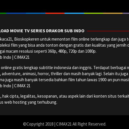
OAD MOVIE TV SERIES DRAKOR SUB INDO
aca21, Bioskopkeren untuk menonton film online terlengkap dan juga t
oleksi film yang bisa anda tonton dengan gratis dan kualitas yang jernih 
ai macam resolusi seperti 360p, 480p, 720p dan 1080p.
b Indo | CIMAX21
ine gratis lengkap subtitle indonesia dan inggris. Terdapat berbagai maca
dventure, animasi, horror, thriller dan masih banyak lagi. Selain itu jug
ma juga masih banyak tersedia bahkan film tahun lawas 1900-an pun masih 
b Indo | CIMAX 21
k cipta, legalitas, kesopanan, atau aspek lain dari konten situs terkait
tus web hosting yang terhubung.
©Copyright 2018 | CIMAX21 All Right Reserved.