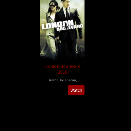
London Boulevard
(2010)
Drama
,
Kejahatan
,
William
Watch
Monahan