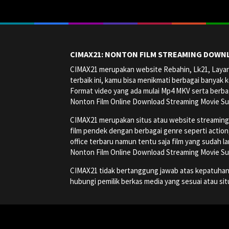
CIMAX21: NONTON FILM STREAMING DOWNL
CIMAX21 merupakan website Rebahin, Lk21, Layark
terbaik ini, kamu bisa menikmati berbagai banyak k
Format video yang ada mulai Mp4 MKV serta berbag
Nonton Film Online Download Streaming Movie Su
CIMAX21 merupakan situs atau website streaming onl
film pendek dengan berbagai genre seperti action, a
office terbaru namun tentu saja film yang sudah la
Nonton Film Online Download Streaming Movie Su
CIMAX21 tidak bertanggung jawab atas kepatuhan, ha
hubungi pemilik berkas media yang sesuai atau si