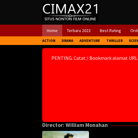
Skip
to
content
Home
Terbaru 2023
Best Rating
Orde
ACTION
DRAMA
ADVENTURE
THRILLER
SCIE
PENTING. Catat / Bookmark alamat URL
Director:
William Monahan