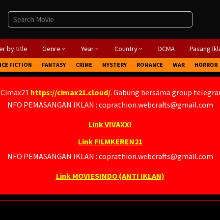
r by title
Genre
Year
Country
DCMA
Pasang Ikl
NCE FICTION
FANTASY
CRIME
MYSTERY
ROMANCE
WAR
HORROR
 Cimax21
https://cimax21.cloud/
. Gabung bersama group telegr
NFO PEMASANGAN IKLAN : coprathion.webcrafts@gmail.com
Link VIVAXXI
Link FILMKEREN21
NFO PEMASANGAN IKLAN : coprathion.webcrafts@gmail.com
Link MOVIESINDO (ANTI IKLAN)