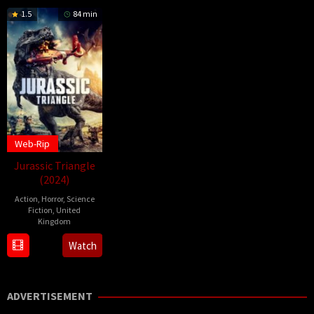
1.5
84 min
Web-Rip
Jurassic Triangle
(2024)
Action
,
Horror
,
Science
Fiction
,
United
Kingdom
13
Victor
Watch
Feb
De
2024
Almeida
ADVERTISEMENT