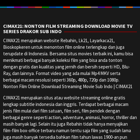
CIMAX21: NONTON FILM STREAMING DOWNLOAD MOVIE TV
SERIES DRAKOR SUB INDO
CIMAX21 merupakan website Rebahin, Lk21, Layarkaca21,
Bioskopkeren untuk menonton film online terlengkap dan juga
terupdate di Indonesia. Bersama situs movies terbaik ini, kamu bisa
menikmati berbagai banyak koleksi film yang bisa anda tonton
dengan gratis dan kualitas yang jernih dan bersih seperti HD, Blu-
Ray, dan lainnya. Format video yang ada mulai Mp4 MKV serta
berbagai macam resolusi seperti 360p, 480p, 720p dan 1080p.
Nonton Film Online Download Streaming Movie Sub Indo | CIMAX21
CIMAX21 merupakan situs atau website streaming online gratis
lengkap subtitle indonesia dan inggris. Terdapat berbagai macam
jenis film mulai dari film satuan, film seri, film pendek dengan
berbagai genre seperti action, adventure, animasi, horror, thriller dan
masih banyak lagi. Selain itu juga Rebahin tidak hanya menyajikan
film-film box-office terbaru namun tentu saja film yang sudah lama
juga masih banyak tersedia bahkan film tahun lawas 1900-an pun