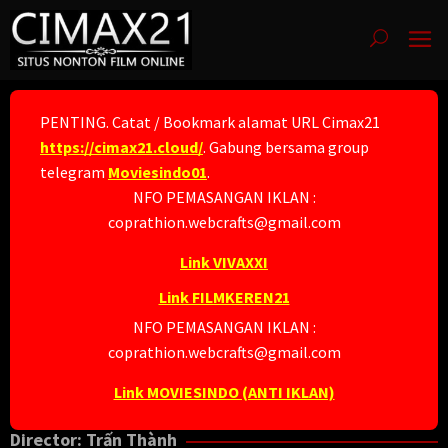
Skip
to
content
PENTING. Catat / Bookmark alamat URL Cimax21
https://cimax21.cloud/
. Gabung bersama group
telegram
Moviesindo01
.
NFO PEMASANGAN IKLAN :
coprathion.webcrafts@gmail.com
Link VIVAXXI
Link FILMKEREN21
NFO PEMASANGAN IKLAN :
coprathion.webcrafts@gmail.com
Link MOVIESINDO (ANTI IKLAN)
Director:
Trấn Thành