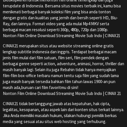
terupdate di Indonesia. Bersama situs movies terbaik ini, kamu bisa
menikmati berbagai banyak koleksi film yang bisa anda tonton
dengan gratis dan kualitas yang jernih dan bersih seperti HD, Blu-
Ray, dan lainnya. Format video yang ada mulai Mp4 MKV serta
berbagai macam resolusi seperti 360p, 480p, 720p dan 1080p.
Nonton Film Online Download Streaming Movie Sub Indo | CIMAX21
CIMAX21 merupakan situs atau website streaming online gratis
lengkap subtitle indonesia dan inggris. Terdapat berbagai macam
jenis film mulai dari film satuan, film seri, film pendek dengan
berbagai genre seperti action, adventure, animasi, horror, thriller dan
masih banyak lagi. Selain itu juga Rebahin tidak hanya menyajikan
film-film box-office terbaru namun tentu saja film yang sudah lama
juga masih banyak tersedia bahkan film tahun lawas 1900-an pun
masih ada,buruan cari film favoritmu di sini!
Nonton Film Online Download Streaming Movie Sub Indo | CIMAX 21
CIMAX21 tidak bertanggung jawab atas kepatuhan, hak cipta,
legalitas, kesopanan, atau aspek lain dari konten situs terkait lainnya.
Jika Anda memiliki masalah hukum, silakan hubungi pemilik berkas
media yang sesuai atau situs web hosting yang terhubung.