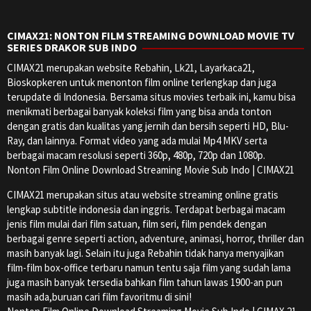
CIMAX21: NONTON FILM STREAMING DOWNLOAD MOVIE TV
SERIES DRAKOR SUB INDO
CIMAX21 merupakan website Rebahin, Lk21, Layarkaca21,
Bioskopkeren untuk menonton film online terlengkap dan juga
terupdate di Indonesia. Bersama situs movies terbaik ini, kamu bisa
menikmati berbagai banyak koleksi film yang bisa anda tonton
dengan gratis dan kualitas yang jernih dan bersih seperti HD, Blu-
Ray, dan lainnya. Format video yang ada mulai Mp4 MKV serta
berbagai macam resolusi seperti 360p, 480p, 720p dan 1080p.
Nonton Film Online Download Streaming Movie Sub Indo | CIMAX21
CIMAX21 merupakan situs atau website streaming online gratis
lengkap subtitle indonesia dan inggris. Terdapat berbagai macam
jenis film mulai dari film satuan, film seri, film pendek dengan
berbagai genre seperti action, adventure, animasi, horror, thriller dan
masih banyak lagi. Selain itu juga Rebahin tidak hanya menyajikan
film-film box-office terbaru namun tentu saja film yang sudah lama
juga masih banyak tersedia bahkan film tahun lawas 1900-an pun
masih ada,buruan cari film favoritmu di sini!