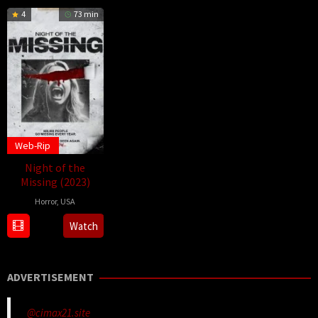
4
73 min
Web-Rip
Night of the
Missing (2023)
Horror
,
USA
31
Samuel
Watch
Oct
Gonzalez
2023
Jr.
ADVERTISEMENT
@cimax21.site