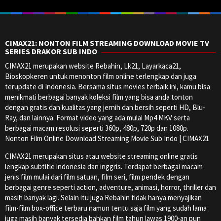
CIMAX21: NONTON FILM STREAMING DOWNLOAD MOVIE TV
SERIES DRAKOR SUB INDO
CIMAX21 merupakan website Rebahin, Lk21, Layarkaca21,
Bioskopkeren untuk menonton film online terlengkap dan juga
terupdate di Indonesia. Bersama situs movies terbaik ini, kamu bisa
menikmati berbagai banyak koleksi film yang bisa anda tonton
dengan gratis dan kualitas yang jernih dan bersih seperti HD, Blu-
Ray, dan lainnya. Format video yang ada mulai Mp4 MKV serta
berbagai macam resolusi seperti 360p, 480p, 720p dan 1080p.
Nonton Film Online Download Streaming Movie Sub Indo | CIMAX21
CIMAX21 merupakan situs atau website streaming online gratis
lengkap subtitle indonesia dan inggris. Terdapat berbagai macam
jenis film mulai dari film satuan, film seri, film pendek dengan
berbagai genre seperti action, adventure, animasi, horror, thriller dan
masih banyak lagi. Selain itu juga Rebahin tidak hanya menyajikan
film-film box-office terbaru namun tentu saja film yang sudah lama
juga masih banyak tersedia bahkan film tahun lawas 1900-an pun