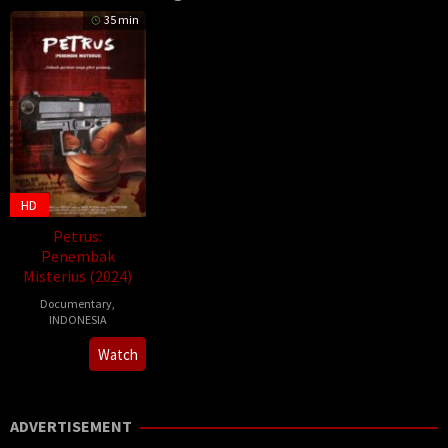
35 min
HD
Petrus:
Penembak
Misterius (2024)
Documentary
,
INDONESIA
8
S.
Watch
Dec
Trisasongko
2024
Hutomo
ADVERTISEMENT