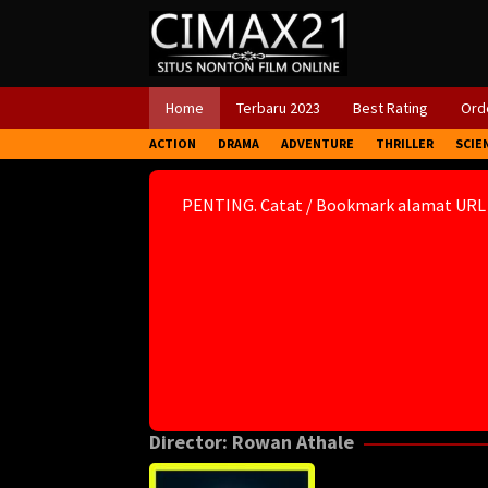
Skip
to
content
Home
Terbaru 2023
Best Rating
Orde
ACTION
DRAMA
ADVENTURE
THRILLER
SCIE
PENTING. Catat / Bookmark alamat URL
Director:
Rowan Athale