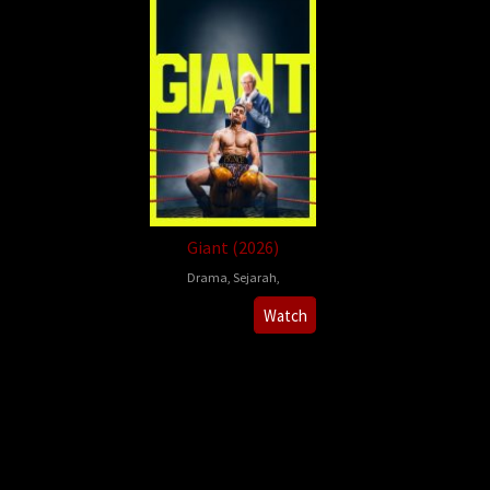
Giant (2026)
Drama
,
Sejarah
,
Rowan
Watch
Athale