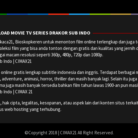
OAD MOVIE TV SERIES DRAKOR SUB INDO
aca21, Bioskopkeren untuk menonton film online terlengkap dan juga t
oleksi film yang bisa anda tonton dengan gratis dan kualitas yang jernih 
ai macam resolusi seperti 360p, 480p, 720p dan 1080p.
b Indo | CIMAX21
ine gratis lengkap subtitle indonesia dan inggris. Terdapat berbagai maca
dventure, animasi, horror, thriller dan masih banyak lagi. Selain itu jug
ma juga masih banyak tersedia bahkan film tahun lawas 1900-an pun masih 
b Indo | CIMAX 21
k cipta, legalitas, kesopanan, atau aspek lain dari konten situs terkait
tus web hosting yang terhubung.
©Copyright 2018 | CIMAX21 All Right Reserved.