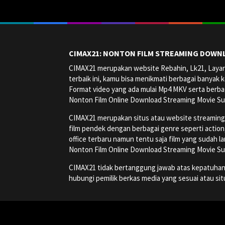
CIMAX21: NONTON FILM STREAMING DOWNL
CIMAX21 merupakan website Rebahin, Lk21, Layark
terbaik ini, kamu bisa menikmati berbagai banyak k
Format video yang ada mulai Mp4 MKV serta berbag
Nonton Film Online Download Streaming Movie Su
CIMAX21 merupakan situs atau website streaming onl
film pendek dengan berbagai genre seperti action, a
office terbaru namun tentu saja film yang sudah la
Nonton Film Online Download Streaming Movie Su
CIMAX21 tidak bertanggung jawab atas kepatuhan, ha
hubungi pemilik berkas media yang sesuai atau si