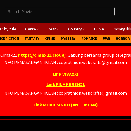
r by title
Genre
Year
Country
DCMA
Pasang Ikl
NCE FICTION
FANTASY
CRIME
MYSTERY
ROMANCE
WAR
HORROR
 Cimax21
https://cimax21.cloud/
. Gabung bersama group telegr
NFO PEMASANGAN IKLAN : coprathion.webcrafts@gmail.com
Link VIVAXXI
Link FILMKEREN21
NFO PEMASANGAN IKLAN : coprathion.webcrafts@gmail.com
Link MOVIESINDO (ANTI IKLAN)