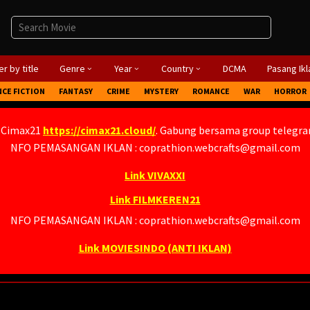
r by title
Genre
Year
Country
DCMA
Pasang Ikl
NCE FICTION
FANTASY
CRIME
MYSTERY
ROMANCE
WAR
HORROR
 Cimax21
https://cimax21.cloud/
. Gabung bersama group telegr
NFO PEMASANGAN IKLAN : coprathion.webcrafts@gmail.com
Link VIVAXXI
Link FILMKEREN21
NFO PEMASANGAN IKLAN : coprathion.webcrafts@gmail.com
Link MOVIESINDO (ANTI IKLAN)