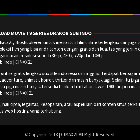
OAD MOVIE TV SERIES DRAKOR SUB INDO
aca21, Bioskopkeren untuk menonton film online terlengkap dan juga t
oleksi film yang bisa anda tonton dengan gratis dan kualitas yang jernih 
ai macam resolusi seperti 360p, 480p, 720p dan 1080p.
b Indo | CIMAX21
ine gratis lengkap subtitle indonesia dan inggris. Terdapat berbagai maca
dventure, animasi, horror, thriller dan masih banyak lagi. Selain itu jug
ma juga masih banyak tersedia bahkan film tahun lawas 1900-an pun masih 
b Indo | CIMAX 21
k cipta, legalitas, kesopanan, atau aspek lain dari konten situs terkait
tus web hosting yang terhubung.
©Copyright 2018 | CIMAX21 All Right Reserved.