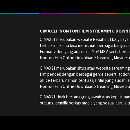
CIMAX21: NONTON FILM STREAMING DOWNL
CIMAX21 merupakan website Rebahin, Lk21, Layark
terbaik ini, kamu bisa menikmati berbagai banyak k
Format video yang ada mulai Mp4 MKV serta berbag
Nonton Film Online Download Streaming Movie Su
CIMAX21 merupakan situs atau website streaming onl
film pendek dengan berbagai genre seperti action, a
office terbaru namun tentu saja film yang sudah la
Nonton Film Online Download Streaming Movie Su
CIMAX21 tidak bertanggung jawab atas kepatuhan, ha
hubungi pemilik berkas media yang sesuai atau si