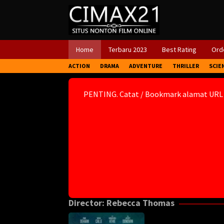
Skip
to
content
Home
Terbaru 2023
Best Rating
Orde
ACTION
DRAMA
ADVENTURE
THRILLER
SCIE
PENTING. Catat / Bookmark alamat URL
Director:
Rebecca Thomas