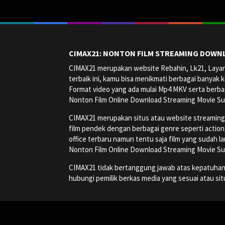
CIMAX21: NONTON FILM STREAMING DOWNL
CIMAX21 merupakan website Rebahin, Lk21, Layark
terbaik ini, kamu bisa menikmati berbagai banyak k
Format video yang ada mulai Mp4 MKV serta berbag
Nonton Film Online Download Streaming Movie Su
CIMAX21 merupakan situs atau website streaming onl
film pendek dengan berbagai genre seperti action, a
office terbaru namun tentu saja film yang sudah la
Nonton Film Online Download Streaming Movie Su
CIMAX21 tidak bertanggung jawab atas kepatuhan, ha
hubungi pemilik berkas media yang sesuai atau si