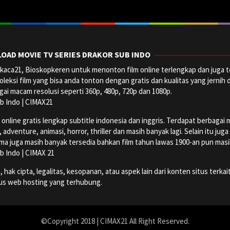
OAD MOVIE TV SERIES DRAKOR SUB INDO
aca21, Bioskopkeren untuk menonton film online terlengkap dan juga t
oleksi film yang bisa anda tonton dengan gratis dan kualitas yang jernih 
ai macam resolusi seperti 360p, 480p, 720p dan 1080p.
b Indo | CIMAX21
ine gratis lengkap subtitle indonesia dan inggris. Terdapat berbagai maca
dventure, animasi, horror, thriller dan masih banyak lagi. Selain itu jug
ma juga masih banyak tersedia bahkan film tahun lawas 1900-an pun masih 
b Indo | CIMAX 21
k cipta, legalitas, kesopanan, atau aspek lain dari konten situs terkait
tus web hosting yang terhubung.
©Copyright 2018 | CIMAX21 All Right Reserved.