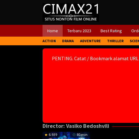
Skip
to
content
Home
Terbaru 2023
Best Rating
Orde
ACTION
DRAMA
ADVENTURE
THRILLER
SCIE
PENTING. Catat / Bookmark alamat URL
Director:
Vasiko Bedoshvili
6.939
80 min