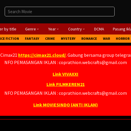
r by title
Genre
Year
Country
DCMA
Pasang Ikl
NCE FICTION
FANTASY
CRIME
MYSTERY
ROMANCE
WAR
HORROR
 Cimax21
https://cimax21.cloud/
. Gabung bersama group telegr
NFO PEMASANGAN IKLAN : coprathion.webcrafts@gmail.com
Link VIVAXXI
Link FILMKEREN21
NFO PEMASANGAN IKLAN : coprathion.webcrafts@gmail.com
Link MOVIESINDO (ANTI IKLAN)