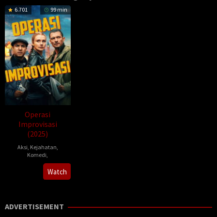
6.701
99 min
Operasi
Improvisasi
(2025)
Aksi
,
Kejahatan
,
Komedi
,
2025-
Tom
Watch
06-
Kingsley
12
ADVERTISEMENT