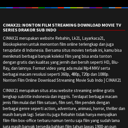
CIMAX21: NONTON FILM STREAMING DOWNLOAD MOVIE TV
SERIES DRAKOR SUB INDO
CIMAX21 merupakan website Rebahin, Lk21, Layarkaca21,
Bioskopkeren untuk menonton film online terlengkap dan juga
terupdate di Indonesia. Bersama situs movies terbaik ini, kamu bisa
menikmati berbagai banyak koleksi film yang bisa anda tonton
dengan gratis dan kualitas yang jernih dan bersih seperti HD, Blu-
Ray, dan lainnya. Format video yang ada mulai Mp4 MKV serta
berbagai macam resolusi seperti 360p, 480p, 720p dan 1080p.
Nonton Film Online Download Streaming Movie Sub Indo | CIMAX21
CIMAX21 merupakan situs atau website streaming online gratis
lengkap subtitle indonesia dan inggris. Terdapat berbagai macam
jenis film mulai dari film satuan, film seri, film pendek dengan
berbagai genre seperti action, adventure, animasi, horror, thriller dan
masih banyak lagi. Selain itu juga Rebahin tidak hanya menyajikan
film-film box-office terbaru namun tentu saja film yang sudah lama
juga masih banyak tersedia bahkan film tahun lawas 1900-an pun