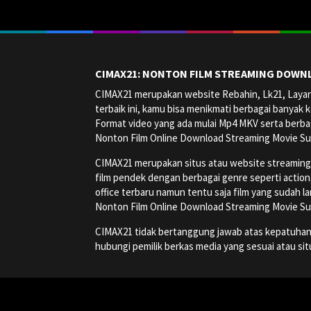
CIMAX21: NONTON FILM STREAMING DOWNL
CIMAX21 merupakan website Rebahin, Lk21, Layark
terbaik ini, kamu bisa menikmati berbagai banyak k
Format video yang ada mulai Mp4 MKV serta berbag
Nonton Film Online Download Streaming Movie Su
CIMAX21 merupakan situs atau website streaming onl
film pendek dengan berbagai genre seperti action, a
office terbaru namun tentu saja film yang sudah la
Nonton Film Online Download Streaming Movie Su
CIMAX21 tidak bertanggung jawab atas kepatuhan, ha
hubungi pemilik berkas media yang sesuai atau si