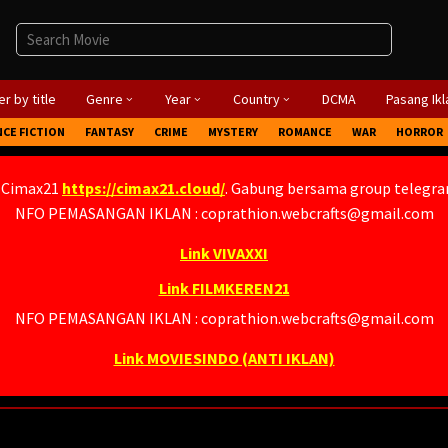
r by title
Genre
Year
Country
DCMA
Pasang Ikl
NCE FICTION
FANTASY
CRIME
MYSTERY
ROMANCE
WAR
HORROR
 Cimax21
https://cimax21.cloud/
. Gabung bersama group telegr
NFO PEMASANGAN IKLAN : coprathion.webcrafts@gmail.com
Link VIVAXXI
Link FILMKEREN21
NFO PEMASANGAN IKLAN : coprathion.webcrafts@gmail.com
Link MOVIESINDO (ANTI IKLAN)