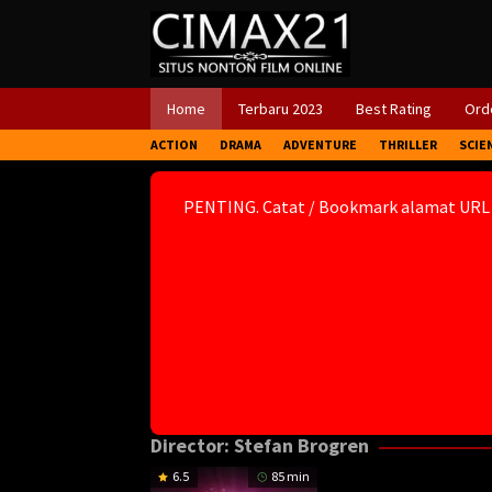
Skip
to
content
Home
Terbaru 2023
Best Rating
Orde
ACTION
DRAMA
ADVENTURE
THRILLER
SCIE
PENTING. Catat / Bookmark alamat URL
Director:
Stefan Brogren
6.5
85 min