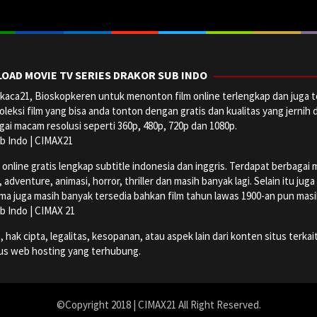
OAD MOVIE TV SERIES DRAKOR SUB INDO
aca21, Bioskopkeren untuk menonton film online terlengkap dan juga t
oleksi film yang bisa anda tonton dengan gratis dan kualitas yang jernih 
ai macam resolusi seperti 360p, 480p, 720p dan 1080p.
b Indo | CIMAX21
ine gratis lengkap subtitle indonesia dan inggris. Terdapat berbagai maca
dventure, animasi, horror, thriller dan masih banyak lagi. Selain itu jug
ma juga masih banyak tersedia bahkan film tahun lawas 1900-an pun masih 
b Indo | CIMAX 21
k cipta, legalitas, kesopanan, atau aspek lain dari konten situs terkait
tus web hosting yang terhubung.
©Copyright 2018 | CIMAX21 All Right Reserved.