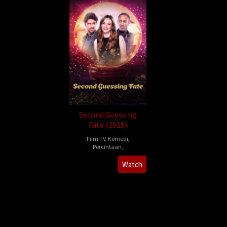
Second Guessing
Fate (2025)
Film TV
,
Komedi
,
Percintaan
,
2025-
Stefan
Watch
11-
Brogren
23