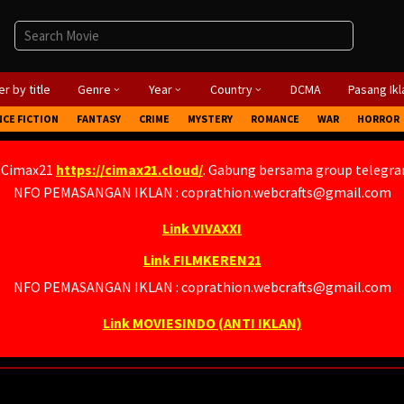
r by title
Genre
Year
Country
DCMA
Pasang Ikl
NCE FICTION
FANTASY
CRIME
MYSTERY
ROMANCE
WAR
HORROR
 Cimax21
https://cimax21.cloud/
. Gabung bersama group telegr
NFO PEMASANGAN IKLAN : coprathion.webcrafts@gmail.com
Link VIVAXXI
Link FILMKEREN21
NFO PEMASANGAN IKLAN : coprathion.webcrafts@gmail.com
Link MOVIESINDO (ANTI IKLAN)