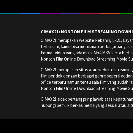
CIMAX21: NONTON FILM STREAMING DOWNL
CIMAX21 merupakan website Rebahin, Lk21, Layark
terbaik ini, kamu bisa menikmati berbagai banyak k
Format video yang ada mulai Mp4 MKV serta berbag
Nonton Film Online Download Streaming Movie Su
CIMAX21 merupakan situs atau website streaming onl
film pendek dengan berbagai genre seperti action, a
office terbaru namun tentu saja film yang sudah la
Nonton Film Online Download Streaming Movie Su
CIMAX21 tidak bertanggung jawab atas kepatuhan, ha
hubungi pemilik berkas media yang sesuai atau si