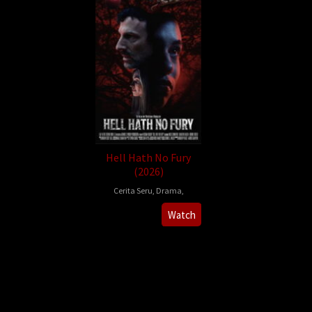
Hell Hath No Fury
(2026)
Cerita Seru
,
Drama
,
2026-
Rustam
Watch
04-
Vekilov
04