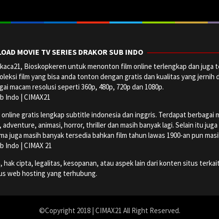
OAD MOVIE TV SERIES DRAKOR SUB INDO
aca21, Bioskopkeren untuk menonton film online terlengkap dan juga t
oleksi film yang bisa anda tonton dengan gratis dan kualitas yang jernih 
ai macam resolusi seperti 360p, 480p, 720p dan 1080p.
b Indo | CIMAX21
ine gratis lengkap subtitle indonesia dan inggris. Terdapat berbagai maca
dventure, animasi, horror, thriller dan masih banyak lagi. Selain itu jug
ma juga masih banyak tersedia bahkan film tahun lawas 1900-an pun masih 
b Indo | CIMAX 21
k cipta, legalitas, kesopanan, atau aspek lain dari konten situs terkait
tus web hosting yang terhubung.
©Copyright 2018 | CIMAX21 All Right Reserved.