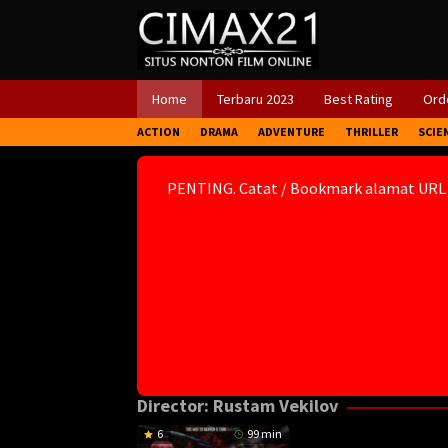
Skip
to
content
Home
Terbaru 2023
Best Rating
Orde
ACTION
DRAMA
ADVENTURE
THRILLER
SCIE
PENTING. Catat / Bookmark alamat URL
Director:
Rustam Vekilov
6
99 min