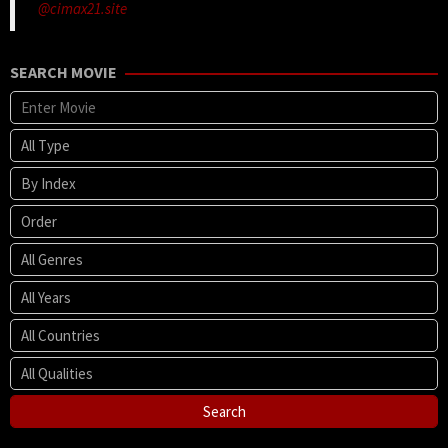
@cimax21.site
SEARCH MOVIE