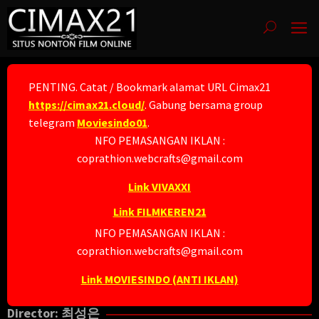
Skip
to
content
PENTING. Catat / Bookmark alamat URL Cimax21
https://cimax21.cloud/
. Gabung bersama group
telegram
Moviesindo01
.
NFO PEMASANGAN IKLAN :
coprathion.webcrafts@gmail.com
Link VIVAXXI
Link FILMKEREN21
NFO PEMASANGAN IKLAN :
coprathion.webcrafts@gmail.com
Link MOVIESINDO (ANTI IKLAN)
Director:
최성은