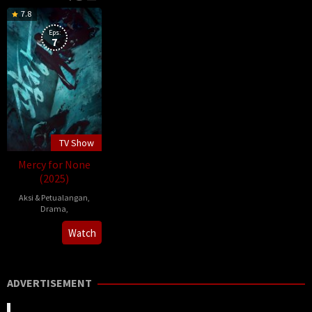
7.8
Eps:
7
TV Show
Mercy for None
(2025)
Aksi & Petualangan
,
Drama
,
2025-
최
Watch
06-
성
06
은
ADVERTISEMENT