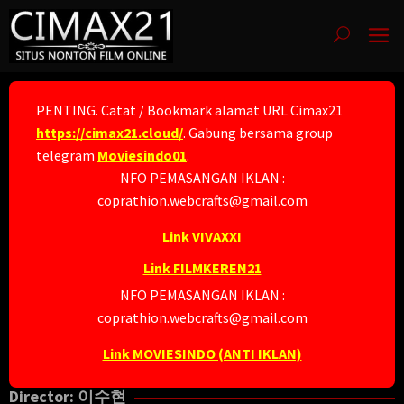
Skip
to
content
PENTING. Catat / Bookmark alamat URL Cimax21
https://cimax21.cloud/
. Gabung bersama group
telegram
Moviesindo01
.
NFO PEMASANGAN IKLAN :
coprathion.webcrafts@gmail.com
Link VIVAXXI
Link FILMKEREN21
NFO PEMASANGAN IKLAN :
coprathion.webcrafts@gmail.com
Link MOVIESINDO (ANTI IKLAN)
Director:
이수현