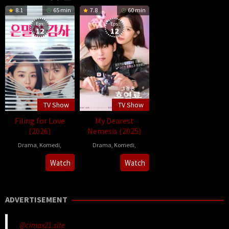
8.1
65 min
7.8
60 min
Eps:
Eps:
12
12
TV Show
TV Show
Filing for Love
My Dearest
(2026)
Nemesis (2025)
Drama
,
Komedi
,
Drama
,
Komedi
,
2026-
이
2025-
이
Watch
Watch
04-
수
02-
수
25
현
17
현
ADVERTISEMENT
@cimax21.site