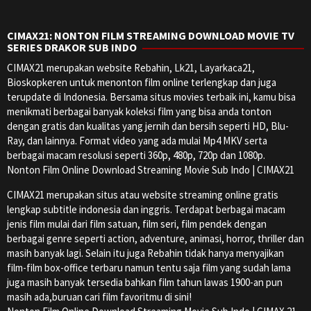
CIMAX21: NONTON FILM STREAMING DOWNLOAD MOVIE TV
SERIES DRAKOR SUB INDO
CIMAX21 merupakan website Rebahin, Lk21, Layarkaca21,
Bioskopkeren untuk menonton film online terlengkap dan juga
terupdate di Indonesia. Bersama situs movies terbaik ini, kamu bisa
menikmati berbagai banyak koleksi film yang bisa anda tonton
dengan gratis dan kualitas yang jernih dan bersih seperti HD, Blu-
Ray, dan lainnya. Format video yang ada mulai Mp4 MKV serta
berbagai macam resolusi seperti 360p, 480p, 720p dan 1080p.
Nonton Film Online Download Streaming Movie Sub Indo | CIMAX21
CIMAX21 merupakan situs atau website streaming online gratis
lengkap subtitle indonesia dan inggris. Terdapat berbagai macam
jenis film mulai dari film satuan, film seri, film pendek dengan
berbagai genre seperti action, adventure, animasi, horror, thriller dan
masih banyak lagi. Selain itu juga Rebahin tidak hanya menyajikan
film-film box-office terbaru namun tentu saja film yang sudah lama
juga masih banyak tersedia bahkan film tahun lawas 1900-an pun
masih ada,buruan cari film favoritmu di sini!