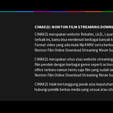
CIMAX21: NONTON FILM STREAMING DOWNL
CIMAX21 merupakan website Rebahin, Lk21, Layark
terbaik ini, kamu bisa menikmati berbagai banyak k
Format video yang ada mulai Mp4 MKV serta berbag
Nonton Film Online Download Streaming Movie Su
CIMAX21 merupakan situs atau website streaming onl
film pendek dengan berbagai genre seperti action, a
office terbaru namun tentu saja film yang sudah la
Nonton Film Online Download Streaming Movie Su
CIMAX21 tidak bertanggung jawab atas kepatuhan, ha
hubungi pemilik berkas media yang sesuai atau si