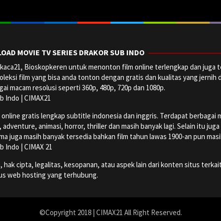
OAD MOVIE TV SERIES DRAKOR SUB INDO
aca21, Bioskopkeren untuk menonton film online terlengkap dan juga t
oleksi film yang bisa anda tonton dengan gratis dan kualitas yang jernih 
ai macam resolusi seperti 360p, 480p, 720p dan 1080p.
b Indo | CIMAX21
ine gratis lengkap subtitle indonesia dan inggris. Terdapat berbagai maca
dventure, animasi, horror, thriller dan masih banyak lagi. Selain itu jug
ma juga masih banyak tersedia bahkan film tahun lawas 1900-an pun masih 
b Indo | CIMAX 21
k cipta, legalitas, kesopanan, atau aspek lain dari konten situs terkait
tus web hosting yang terhubung.
©Copyright 2018 | CIMAX21 All Right Reserved.