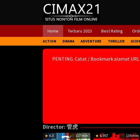
Skip
to
content
Home
Terbaru 2023
Best Rating
Orde
ACTION
DRAMA
ADVENTURE
THRILLER
SCIE
PENTING. Catat / Bookmark alamat URL
Director:
管虎
6.3
117 min
6.957
134 min