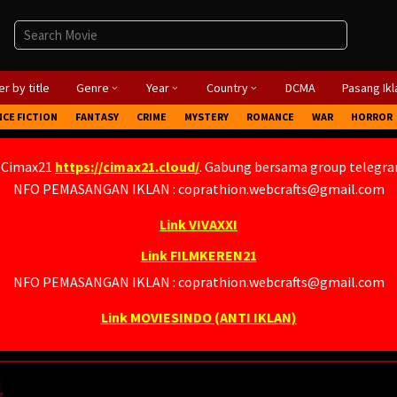
r by title
Genre
Year
Country
DCMA
Pasang Ikl
NCE FICTION
FANTASY
CRIME
MYSTERY
ROMANCE
WAR
HORROR
 Cimax21
https://cimax21.cloud/
. Gabung bersama group telegr
NFO PEMASANGAN IKLAN : coprathion.webcrafts@gmail.com
Link VIVAXXI
Link FILMKEREN21
NFO PEMASANGAN IKLAN : coprathion.webcrafts@gmail.com
Link MOVIESINDO (ANTI IKLAN)