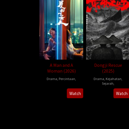
A Man and A
Dongji Rescue
Woman (2026)
(2025)
Drama
,
Percintaan
,
Drama
,
Kejahatan
,
Sejarah
,
2026-
管
2025-
管
Watch
Watch
05-
虎
08-
虎
16
08