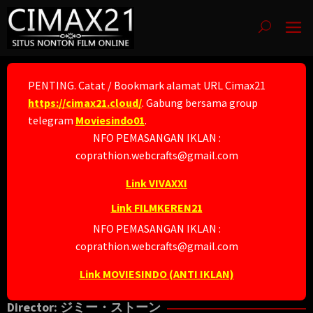
Skip
to
content
PENTING. Catat / Bookmark alamat URL Cimax21
https://cimax21.cloud/
. Gabung bersama group
telegram
Moviesindo01
.
NFO PEMASANGAN IKLAN :
coprathion.webcrafts@gmail.com
Link VIVAXXI
Link FILMKEREN21
NFO PEMASANGAN IKLAN :
coprathion.webcrafts@gmail.com
Link MOVIESINDO (ANTI IKLAN)
Director:
ジミー・ストーン