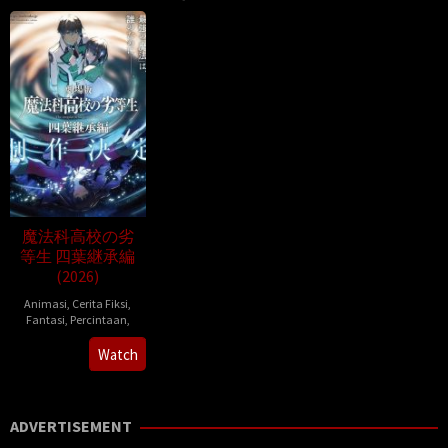
魔法科高校の劣
等生 四葉継承編
(2026)
Animasi
,
Cerita Fiksi
,
Fantasi
,
Percintaan
,
ジ
Watch
ミ
ー・
ス
ADVERTISEMENT
ト