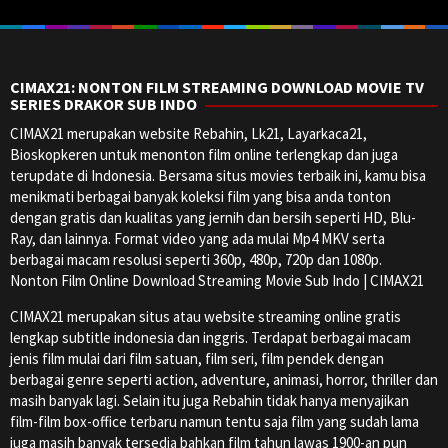
CIMAX21: NONTON FILM STREAMING DOWNLOAD MOVIE TV
SERIES DRAKOR SUB INDO
CIMAX21 merupakan website Rebahin, Lk21, Layarkaca21,
Bioskopkeren untuk menonton film online terlengkap dan juga
terupdate di Indonesia. Bersama situs movies terbaik ini, kamu bisa
menikmati berbagai banyak koleksi film yang bisa anda tonton
dengan gratis dan kualitas yang jernih dan bersih seperti HD, Blu-
Ray, dan lainnya. Format video yang ada mulai Mp4 MKV serta
berbagai macam resolusi seperti 360p, 480p, 720p dan 1080p.
Nonton Film Online Download Streaming Movie Sub Indo | CIMAX21
CIMAX21 merupakan situs atau website streaming online gratis
lengkap subtitle indonesia dan inggris. Terdapat berbagai macam
jenis film mulai dari film satuan, film seri, film pendek dengan
berbagai genre seperti action, adventure, animasi, horror, thriller dan
masih banyak lagi. Selain itu juga Rebahin tidak hanya menyajikan
film-film box-office terbaru namun tentu saja film yang sudah lama
juga masih banyak tersedia bahkan film tahun lawas 1900-an pun