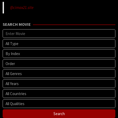
ー
@cimax21.site
ン
SEARCH MOVIE