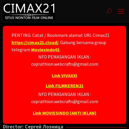
Skip
to
content
PENTING. Catat / Bookmark alamat URL Cimax21
https://cimax21.cloud/
. Gabung bersama group
telegram
Moviesindo01
.
NFO PEMASANGAN IKLAN :
coprathion.webcrafts@gmail.com
Link VIVAXXI
Link FILMKEREN21
NFO PEMASANGAN IKLAN :
coprathion.webcrafts@gmail.com
Link MOVIESINDO (ANTI IKLAN)
Director:
Сергей Лозница