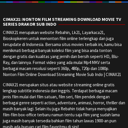
CIMAX21: NONTON FILM STREAMING DOWNLOAD MOVIE TV
SERIES DRAKOR SUB INDO
CIMAX21 merupakan website Rebahin, Lk21, Layarkaca21,
Bioskopkeren untuk menonton film online terlengkap dan juga
terupdate di Indonesia. Bersama situs movies terbaik ini, kamu bisa
menikmati berbagai banyak koleksi film yang bisa anda tonton
dengan gratis dan kualitas yang jernih dan bersih seperti HD, Blu-
Ray, dan lainnya. Format video yang ada mulai Mp4 MKV serta
berbagai macam resolusi seperti 360p, 480p, 720p dan 1080p.
Nonton Film Online Download Streaming Movie Sub Indo | CIMAX21
CIMAX21 merupakan situs atau website streaming online gratis
lengkap subtitle indonesia dan inggris. Terdapat berbagai macam
jenis film mulai dari film satuan, film seri, film pendek dengan
berbagai genre seperti action, adventure, animasi, horror, thriller dan
masih banyak lagi. Selain itu juga Rebahin tidak hanya menyajikan
film-film box-office terbaru namun tentu saja film yang sudah lama
juga masih banyak tersedia bahkan film tahun lawas 1900-an pun
masih ada,buruan cari film favoritmu di sini!