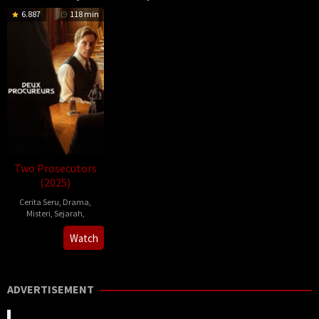
6.887
118 min
Two Prosecutors
(2025)
Cerita Seru
,
Drama
,
Misteri
,
Sejarah
,
2025-
Сергей
Watch
10-
Лозница
03
ADVERTISEMENT