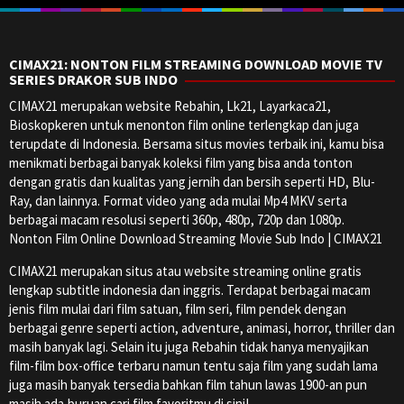
CIMAX21: NONTON FILM STREAMING DOWNLOAD MOVIE TV
SERIES DRAKOR SUB INDO
CIMAX21 merupakan website Rebahin, Lk21, Layarkaca21,
Bioskopkeren untuk menonton film online terlengkap dan juga
terupdate di Indonesia. Bersama situs movies terbaik ini, kamu bisa
menikmati berbagai banyak koleksi film yang bisa anda tonton
dengan gratis dan kualitas yang jernih dan bersih seperti HD, Blu-
Ray, dan lainnya. Format video yang ada mulai Mp4 MKV serta
berbagai macam resolusi seperti 360p, 480p, 720p dan 1080p.
Nonton Film Online Download Streaming Movie Sub Indo | CIMAX21
CIMAX21 merupakan situs atau website streaming online gratis
lengkap subtitle indonesia dan inggris. Terdapat berbagai macam
jenis film mulai dari film satuan, film seri, film pendek dengan
berbagai genre seperti action, adventure, animasi, horror, thriller dan
masih banyak lagi. Selain itu juga Rebahin tidak hanya menyajikan
film-film box-office terbaru namun tentu saja film yang sudah lama
juga masih banyak tersedia bahkan film tahun lawas 1900-an pun
masih ada,buruan cari film favoritmu di sini!