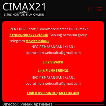
Skip
to
content
PENTING. Catat / Bookmark alamat URL Cimax21
https://cimax21.cloud/
. Gabung bersama group
telegram
Moviesindo01
.
NFO PEMASANGAN IKLAN :
coprathion.webcrafts@gmail.com
Link VIVAXXI
Link FILMKEREN21
NFO PEMASANGAN IKLAN :
coprathion.webcrafts@gmail.com
Link MOVIESINDO (ANTI IKLAN)
Director:
Роман Артемьев