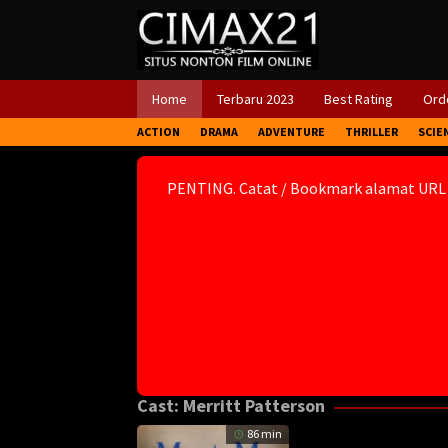
Skip
to
content
Home
Terbaru 2023
Best Rating
Orde
ACTION
DRAMA
ADVENTURE
THRILLER
SCIE
PENTING. Catat / Bookmark alamat URL
Cast:
Merritt Patterson
86 min