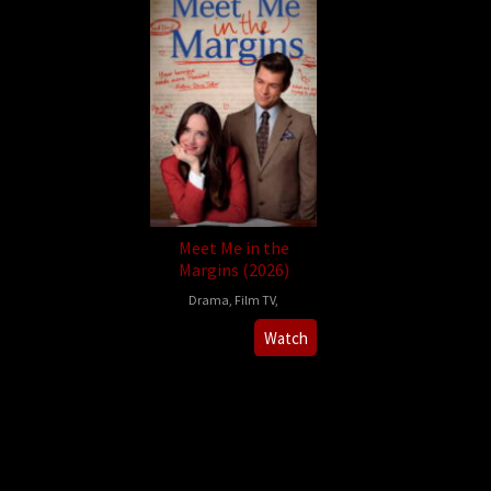
Meet Me in the
Margins (2026)
Drama
,
Film TV
,
2026-
Kelly
Watch
06-
Edwards
18