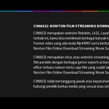
CIMAX21: NONTON FILM STREAMING DOWNL
CIMAX21 merupakan website Rebahin, Lk21, Layark
terbaik ini, kamu bisa menikmati berbagai banyak k
Format video yang ada mulai Mp4 MKV serta berbag
Nonton Film Online Download Streaming Movie Su
CIMAX21 merupakan situs atau website streaming onl
film pendek dengan berbagai genre seperti action, a
office terbaru namun tentu saja film yang sudah la
Nonton Film Online Download Streaming Movie Su
CIMAX21 tidak bertanggung jawab atas kepatuhan, ha
hubungi pemilik berkas media yang sesuai atau si