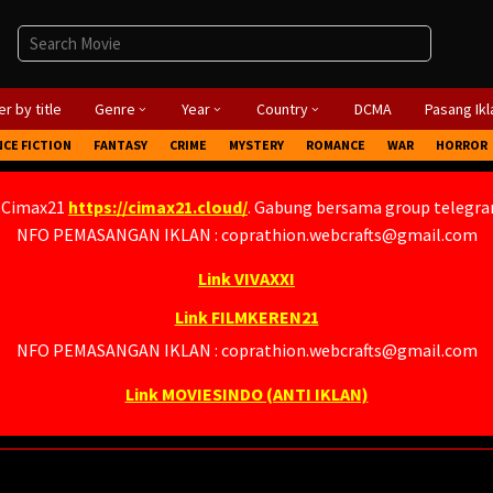
r by title
Genre
Year
Country
DCMA
Pasang Ikl
NCE FICTION
FANTASY
CRIME
MYSTERY
ROMANCE
WAR
HORROR
 Cimax21
https://cimax21.cloud/
. Gabung bersama group telegr
NFO PEMASANGAN IKLAN : coprathion.webcrafts@gmail.com
Link VIVAXXI
Link FILMKEREN21
NFO PEMASANGAN IKLAN : coprathion.webcrafts@gmail.com
Link MOVIESINDO (ANTI IKLAN)