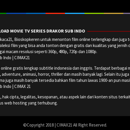
OAD MOVIE TV SERIES DRAKOR SUB INDO
aca21, Bioskopkeren untuk menonton film online terlengkap dan juga t
oleksi film yang bisa anda tonton dengan gratis dan kualitas yang jernih 
ai macam resolusi seperti 360p, 480p, 720p dan 1080p.
b Indo | CIMAX21
ine gratis lengkap subtitle indonesia dan inggris. Terdapat berbagai maca
dventure, animasi, horror, thriller dan masih banyak lagi. Selain itu jug
ma juga masih banyak tersedia bahkan film tahun lawas 1900-an pun masih 
b Indo | CIMAX 21
k cipta, legalitas, kesopanan, atau aspek lain dari konten situs terkait
tus web hosting yang terhubung.
©Copyright 2018 | CIMAX21 All Right Reserved.