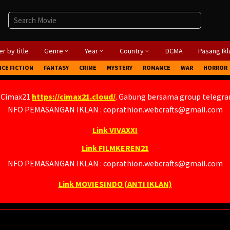
r by title
Genre
Year
Country
DCMA
Pasang Ikl
NCE FICTION
FANTASY
CRIME
MYSTERY
ROMANCE
WAR
HORROR
 Cimax21
https://cimax21.cloud/
. Gabung bersama group telegr
NFO PEMASANGAN IKLAN : coprathion.webcrafts@gmail.com
Link VIVAXXI
Link FILMKEREN21
NFO PEMASANGAN IKLAN : coprathion.webcrafts@gmail.com
Link MOVIESINDO (ANTI IKLAN)