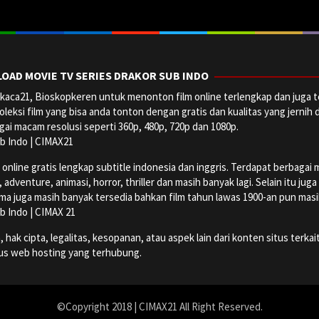
OAD MOVIE TV SERIES DRAKOR SUB INDO
aca21, Bioskopkeren untuk menonton film online terlengkap dan juga t
oleksi film yang bisa anda tonton dengan gratis dan kualitas yang jernih 
ai macam resolusi seperti 360p, 480p, 720p dan 1080p.
b Indo | CIMAX21
ine gratis lengkap subtitle indonesia dan inggris. Terdapat berbagai maca
dventure, animasi, horror, thriller dan masih banyak lagi. Selain itu jug
ma juga masih banyak tersedia bahkan film tahun lawas 1900-an pun masih 
b Indo | CIMAX 21
k cipta, legalitas, kesopanan, atau aspek lain dari konten situs terkait
tus web hosting yang terhubung.
©Copyright 2018 | CIMAX21 All Right Reserved.