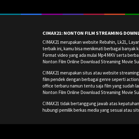
CIMAX21: NONTON FILM STREAMING DOWNL
CIMAX21 merupakan website Rebahin, Lk21, Layark
terbaik ini, kamu bisa menikmati berbagai banyak k
Format video yang ada mulai Mp4 MKV serta berbag
Nonton Film Online Download Streaming Movie Su
CIMAX21 merupakan situs atau website streaming onl
film pendek dengan berbagai genre seperti action, a
office terbaru namun tentu saja film yang sudah la
Nonton Film Online Download Streaming Movie Su
CIMAX21 tidak bertanggung jawab atas kepatuhan, ha
hubungi pemilik berkas media yang sesuai atau si