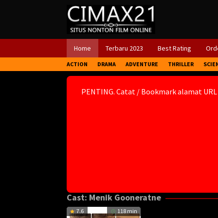
Skip
to
content
Home
Terbaru 2023
Best Rating
Orde
ACTION
DRAMA
ADVENTURE
THRILLER
SCIE
PENTING. Catat / Bookmark alamat URL
Cast:
Menik Gooneratne
7.6
118 min