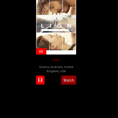
HD
Lion
Drama
,
Australia
,
United
Kingdom
,
USA
24
Garth
Watch
Nov
Davis
,
2016
Guy
Strachan