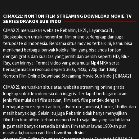
CIMAX21: NONTON FILM STREAMING DOWNLOAD MOVIE TV
SERIES DRAKOR SUB INDO
CIMAX21 merupakan website Rebahin, Lk21, Layarkaca21,
Bioskopkeren untuk menonton film online terlengkap dan juga
terupdate di Indonesia. Bersama situs movies terbaik ini, kamu bisa
menikmati berbagai banyak koleksi film yang bisa anda tonton
dengan gratis dan kualitas yang jernih dan bersih seperti HD, Blu-
Ray, dan lainnya. Format video yang ada mulai Mp4 MKV serta
berbagai macam resolusi seperti 360p, 480p, 720p dan 1080p.
Nonton Film Online Download Streaming Movie Sub Indo | CIMAX21
CIMAX21 merupakan situs atau website streaming online gratis
lengkap subtitle indonesia dan inggris. Terdapat berbagai macam
jenis film mulai dari film satuan, film seri, film pendek dengan
berbagai genre seperti action, adventure, animasi, horror, thriller dan
masih banyak lagi. Selain itu juga Rebahin tidak hanya menyajikan
film-film box-office terbaru namun tentu saja film yang sudah lama
juga masih banyak tersedia bahkan film tahun lawas 1900-an pun
masih ada,buruan cari film favoritmu di sini!