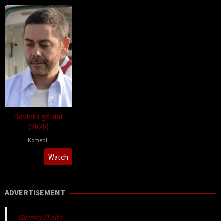
Deviens génial
(2026)
Komedi
,
Léo
Watch
Grandperret
ADVERTISEMENT
@cimax21.site