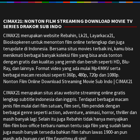
CIMAX21: NONTON FILM STREAMING DOWNLOAD MOVIE TV
SERIES DRAKOR SUB INDO
CIMAX21 merupakan website Rebahin, Lk21, Layarkaca21,
Bioskopkeren untuk menonton film online terlengkap dan juga
terupdate di Indonesia. Bersama situs movies terbaik ini, kamu bisa
menikmati berbagai banyak koleksi film yang bisa anda tonton
dengan gratis dan kualitas yang jernih dan bersih seperti HD, Blu-
Ray, dan lainnya. Format video yang ada mulai Mp4 MKV serta
berbagai macam resolusi seperti 360p, 480p, 720p dan 1080p.
Nonton Film Online Download Streaming Movie Sub Indo | CIMAX21
CIMAX21 merupakan situs atau website streaming online gratis
lengkap subtitle indonesia dan inggris. Terdapat berbagai macam
jenis film mulai dari film satuan, film seri, film pendek dengan
berbagai genre seperti action, adventure, animasi, horror, thriller dan
masih banyak lagi. Selain itu juga Rebahin tidak hanya menyajikan
film-film box-office terbaru namun tentu saja film yang sudah lama
juga masih banyak tersedia bahkan film tahun lawas 1900-an pun
masih ada,buruan cari film favoritmu di sini!