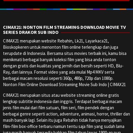
CIMAX21: NONTON FILM STREAMING DOWNLOAD MOVIE TV
SERIES DRAKOR SUB INDO
CIMAX21 merupakan website Rebahin, Lk21, Layarkaca21,
Bioskopkeren untuk menonton film online terlengkap dan juga
terupdate di Indonesia. Bersama situs movies terbaik ini, kamu bisa
menikmati berbagai banyak koleksi film yang bisa anda tonton
dengan gratis dan kualitas yang jernih dan bersih seperti HD, Blu-
Ray, dan lainnya. Format video yang ada mulai Mp4 MKV serta
berbagai macam resolusi seperti 360p, 480p, 720p dan 1080p.
Nonton Film Online Download Streaming Movie Sub Indo | CIMAX21
CIMAX21 merupakan situs atau website streaming online gratis
lengkap subtitle indonesia dan inggris. Terdapat berbagai macam
jenis film mulai dari film satuan, film seri, film pendek dengan
berbagai genre seperti action, adventure, animasi, horror, thriller dan
masih banyak lagi. Selain itu juga Rebahin tidak hanya menyajikan
film-film box-office terbaru namun tentu saja film yang sudah lama
juga masih banyak tersedia bahkan film tahun lawas 1900-an pun