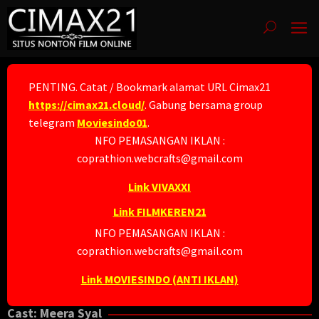
Skip
to
content
PENTING. Catat / Bookmark alamat URL Cimax21
https://cimax21.cloud/
. Gabung bersama group
telegram
Moviesindo01
.
NFO PEMASANGAN IKLAN :
coprathion.webcrafts@gmail.com
Link VIVAXXI
Link FILMKEREN21
NFO PEMASANGAN IKLAN :
coprathion.webcrafts@gmail.com
Link MOVIESINDO (ANTI IKLAN)
Cast:
Meera Syal