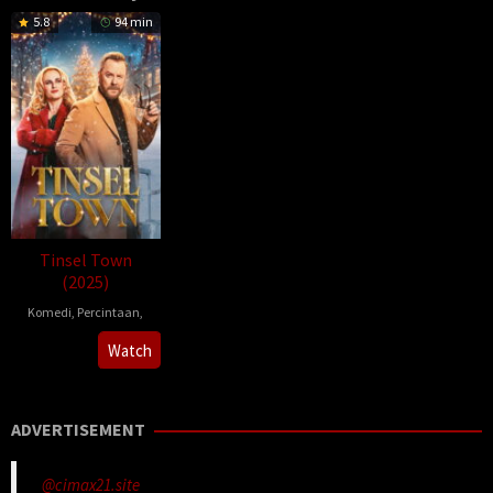
5.8
94 min
Tinsel Town
(2025)
Komedi
,
Percintaan
,
2025-
Chris
Watch
11-
Foggin
28
ADVERTISEMENT
@cimax21.site