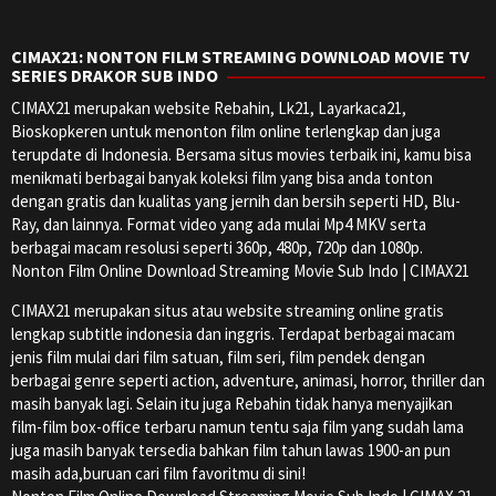
CIMAX21: NONTON FILM STREAMING DOWNLOAD MOVIE TV
SERIES DRAKOR SUB INDO
CIMAX21 merupakan website Rebahin, Lk21, Layarkaca21,
Bioskopkeren untuk menonton film online terlengkap dan juga
terupdate di Indonesia. Bersama situs movies terbaik ini, kamu bisa
menikmati berbagai banyak koleksi film yang bisa anda tonton
dengan gratis dan kualitas yang jernih dan bersih seperti HD, Blu-
Ray, dan lainnya. Format video yang ada mulai Mp4 MKV serta
berbagai macam resolusi seperti 360p, 480p, 720p dan 1080p.
Nonton Film Online Download Streaming Movie Sub Indo | CIMAX21
CIMAX21 merupakan situs atau website streaming online gratis
lengkap subtitle indonesia dan inggris. Terdapat berbagai macam
jenis film mulai dari film satuan, film seri, film pendek dengan
berbagai genre seperti action, adventure, animasi, horror, thriller dan
masih banyak lagi. Selain itu juga Rebahin tidak hanya menyajikan
film-film box-office terbaru namun tentu saja film yang sudah lama
juga masih banyak tersedia bahkan film tahun lawas 1900-an pun
masih ada,buruan cari film favoritmu di sini!